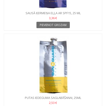
SAUSĀ ĶERMEŅA EĻĻA AR SPF15, 25 ML
3,36 €
PIEVIENOT GROZAM
PUTAS IEDEGUMA SAGLABĀŠANAI, 25ML
2,53 €