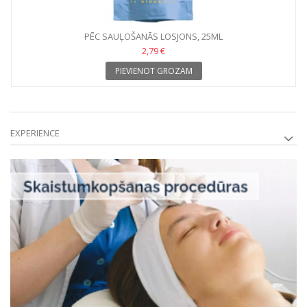
PĒC SAUĻOŠANĀS LOSJONS, 25ML
2,79 €
PIEVIENOT GROZAM
EXPERIENCE