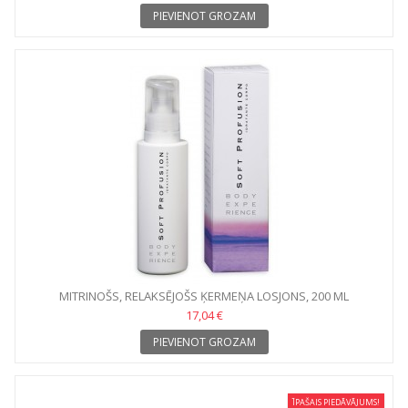
PIEVIENOT GROZAM
MITRINOŠS, RELAKSĒJOŠS ĶERMEŅA LOSJONS, 200 ML
17,04 €
PIEVIENOT GROZAM
ĪPAŠAIS PIEDĀVĀJUMS!