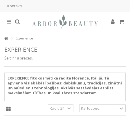
Kontakti
Experience
EXPERIENCE
Šeit ir 18 preces.
EXPERIENCE fitokosmētika radīta Florencē, Itālijā. Tā
apvieno vislabākās īpašības: dabiskumu, tradīcijas, zinātni
un mūsdienu tehnoloģijas. Aktīvās sastāvdaļas atbilst
maksimālam tīrības un kvalitātes standartam.