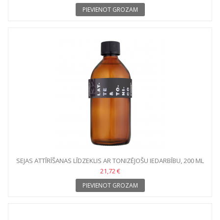
PIEVIENOT GROZAM
SEJAS ATTĪRĪŠANAS LĪDZEKLIS AR TONIZĒJOŠU IEDARBĪBU, 200 ML
21,72 €
PIEVIENOT GROZAM