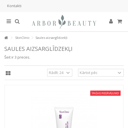
Kontakti
SkinClinic
Saules aizsarglīdzekļi
SAULES AIZSARGLĪDZEKĻI
Šeit ir 3 preces.
ĪPAŠAIS PIEDĀVĀJUMS!