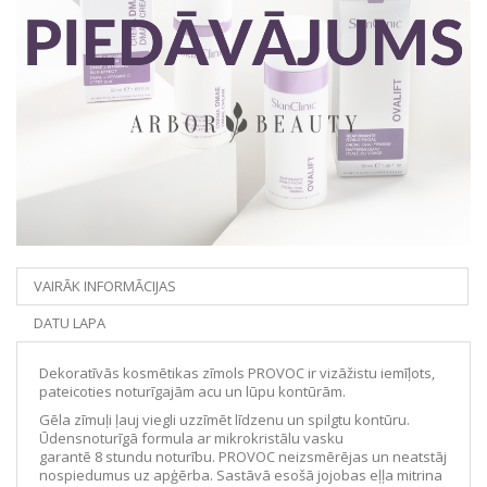
VAIRĀK INFORMĀCIJAS
DATU LAPA
Dekoratīvās kosmētikas zīmols PROVOC ir vizāžistu iemīļots,
pateicoties noturīgajām acu un lūpu kontūrām.
Gēla zīmuļi ļauj viegli uzzīmēt līdzenu un spilgtu kontūru.
Ūdensnoturīgā formula ar mikrokristālu vasku
garantē 8 stundu noturību. PROVOC neizsmērējas un neatstāj
nospiedumus uz apģērba. Sastāvā esošā jojobas eļļa mitrina