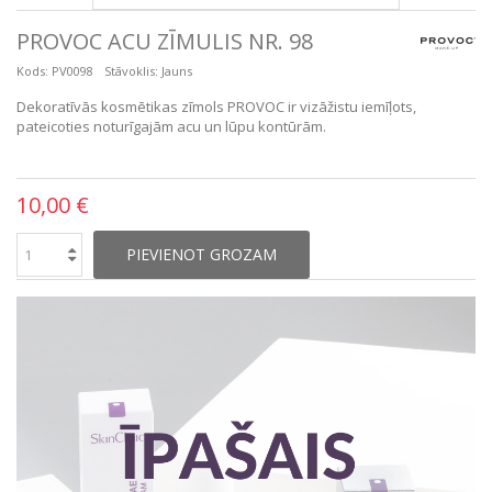
PROVOC ACU ZĪMULIS NR. 98
Kods:
PV0098
Stāvoklis:
Jauns
Dekoratīvās kosmētikas zīmols PROVOC ir vizāžistu iemīļots,
pateicoties noturīgajām acu un lūpu kontūrām.
10,00 €
PIEVIENOT GROZAM