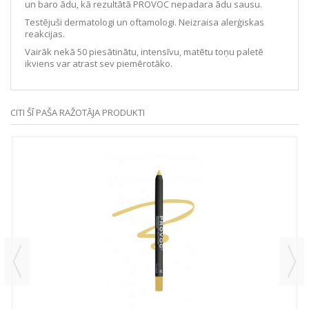
un baro ādu, kā rezultātā PROVOC nepadara ādu sausu.
Testējuši dermatologi un oftamologi. Neizraisa alerģiskas
reakcijas.
Vairāk nekā 50 piesātinātu, intensīvu, matētu toņu paletē
ikviens var atrast sev piemērotāko.
CITI ŠĪ PAŠA RAŽOTĀJA PRODUKTI