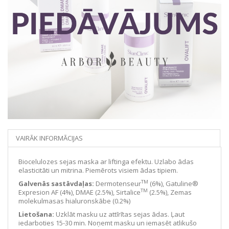
VAIRĀK INFORMĀCIJAS
Biocelulozes sejas maska ar liftinga efektu. Uzlabo ādas
elasticitāti un mitrina. Piemērots visiem ādas tipiem.
TM
Galvenās sastāvdaļas:
Dermotenseur
(6%), Gatuline®
TM
Expresion AF (4%), DMAE (2.5%), Sirtalice
(2.5%), Zemas
molekulmasas hialuronskābe (0.2%)
Lietošana:
Uzklāt masku uz attīrītas sejas ādas. Ļaut
iedarboties 15-30 min. Noņemt masku un iemasēt atlikušo