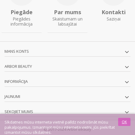
Piegāde
Par mums
Kontakti
Piegādes
Skaistumam un
Saziņai
informācija
labsajūtai
MANS KONTS
ARBOR BEAUTY
INFORMĀCIJA
JAUNUMI
SEKOJIET MUMS
Sīkdatnes mūsu interneta vietnē palīdz nodrošināt mūsu
OK
pakalpojumus. Izmantojot mūsu interneta vietni, jūs piekrītat
© 2017-2024 Arbor Beauty
izmantot mūsu sīkdatnes.