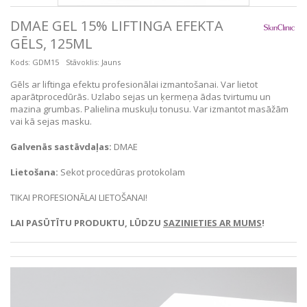
DMAE GEL 15% LIFTINGA EFEKTA
GĒLS, 125ML
Kods:
GDM15
Stāvoklis:
Jauns
Gēls ar liftinga efektu profesionālai izmantošanai. Var lietot
aparātprocedūrās. Uzlabo sejas un ķermeņa ādas tvirtumu un
mazina grumbas. Palielina muskuļu tonusu. Var izmantot masāžām
vai kā sejas masku.
Galvenās sastāvdaļas:
DMAE
Lietošana:
Sekot procedūras protokolam
TIKAI PROFESIONĀLAI LIETOŠANAI!
LAI PASŪTĪTU PRODUKTU, LŪDZU
SAZINIETIES AR MUMS
!