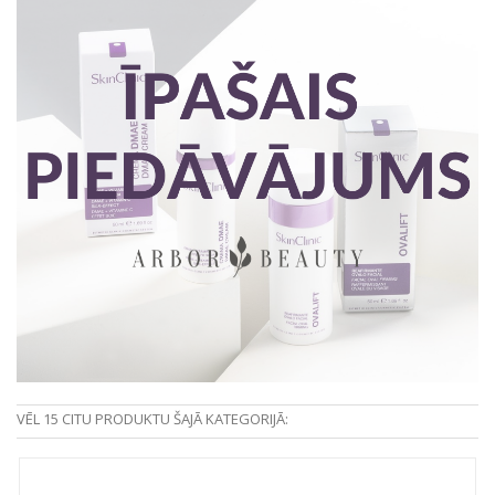
VĒL 15 CITU PRODUKTU ŠAJĀ KATEGORIJĀ: