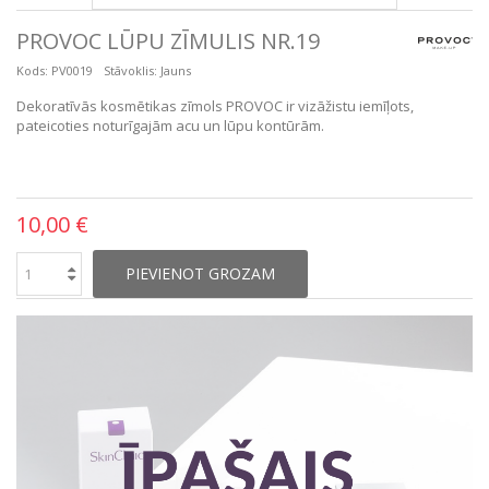
PROVOC LŪPU ZĪMULIS NR.19
Kods:
PV0019
Stāvoklis:
Jauns
Dekoratīvās kosmētikas zīmols PROVOC ir vizāžistu iemīļots,
pateicoties noturīgajām acu un lūpu kontūrām.
10,00 €
PIEVIENOT GROZAM