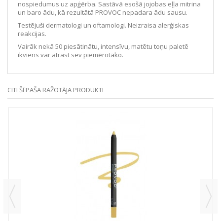
nospiedumus uz apģērba. Sastāvā esošā jojobas eļļa mitrina
un baro ādu, kā rezultātā PROVOC nepadara ādu sausu.
Testējuši dermatologi un oftamologi. Neizraisa alerģiskas
reakcijas.
Vairāk nekā 50 piesātinātu, intensīvu, matētu toņu paletē
ikviens var atrast sev piemērotāko.
CITI ŠĪ PAŠA RAŽOTĀJA PRODUKTI