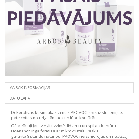
VAIRĀK INFORMĀCIJAS
DATU LAPA
Dekoratīvās kosmētikas zīmols PROVOC ir vizāžistu iemīļots,
pateicoties noturīgajām acu un lūpu kontūrām.
Gēla zīmuļi ļauj viegli uzzīmēt līdzenu un spilgtu kontūru.
Ūdensnoturīgā formula ar mikrokristālu vasku
garantē 8 stundu noturību. PROVOC neizsmērējas un neatstāj