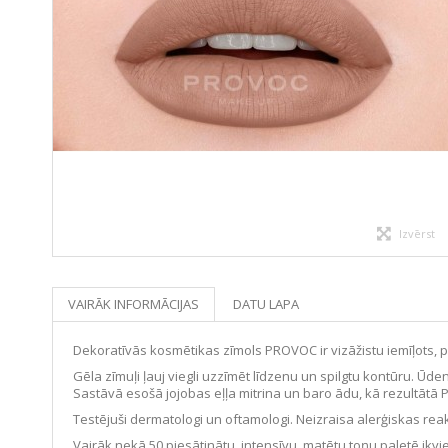
Izvērst
VAIRĀK INFORMĀCIJAS
DATU LAPA
Dekoratīvās kosmētikas zīmols PROVOC ir vizāžistu iemīļots, 
Gēla zīmuļi ļauj viegli uzzīmēt līdzenu un spilgtu kontūru. 
Sastāvā esošā jojobas eļļa mitrina un baro ādu, kā rezultā
Testējuši dermatologi un oftamologi. Neizraisa alerģiskas reak
Vairāk nekā 50 piesātinātu, intensīvu, matētu toņu paletē ikv