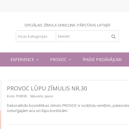
OFICIĀLAIS ZĪMOLA SKINCLINIC PĀRSTĀVIS LATVIJĀ!
EXPERIENCE
PROVOC
ĪPAŠIE PIEDĀVĀJUMI
PROVOC LŪPU ZĪMULIS NR.30
Kods:
PV0030
Stāvoklis:
Jauns
Dekoratīvās kosmētikas zīmols PROVOC ir vizāžistu iemīļots, pateicoti
noturīgajām acu un lūpu kontūrām.