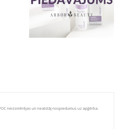
PROVOC neizsmērējas un neatstāj nospiedumus uz apģērba.