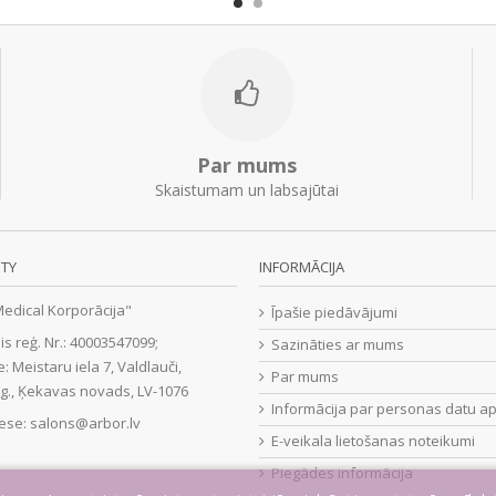
Par mums
Skaistumam un labsajūtai
TY
INFORMĀCIJA
Medical Korporācija"
Īpašie piedāvājumi
is reģ. Nr.: 40003547099;
Sazināties ar mums
e: Meistaru iela 7, Valdlauči,
Par mums
., Ķekavas novads, LV-1076
Informācija par personas datu ap
rese:
salons@arbor.lv
E-veikala lietošanas noteikumi
Piegādes informācija