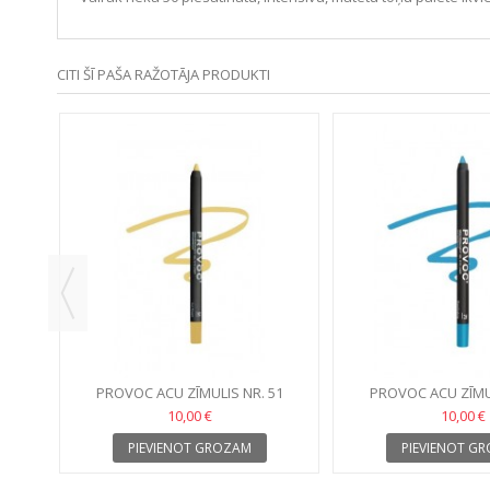
CITI ŠĪ PAŠA RAŽOTĀJA PRODUKTI
99
PROVOC ACU ZĪMULIS NR. 51
PROVOC ACU ZĪMUL
10,00 €
10,00 €
PIEVIENOT GROZAM
PIEVIENOT G