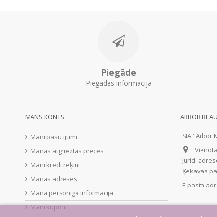
Piegāde
Piegādes informācija
MANS KONTS
ARBOR BEAU
SIA "Arbor 
Mani pasūtījumi
Vienota
Manas atgrieztās preces
Jurid. adres
Mani kredītrēķini
Ķekavas pag
Manas adreses
E-pasta ad
Mana personīgā informācija
Mani kuponi