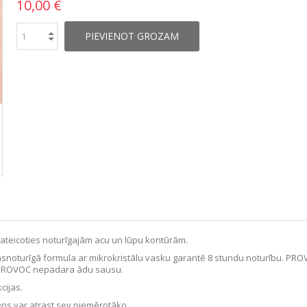
10,00 €
PIEVIENOT GROZAM
pateicoties noturīgajām acu un lūpu kontūrām.
Ūdensnoturīgā formula ar mikrokristālu vasku garantē 8 stundu noturību. 
tā PROVOC nepadara ādu sausu.
cijas.
iens var atrast sev piemērotāko.