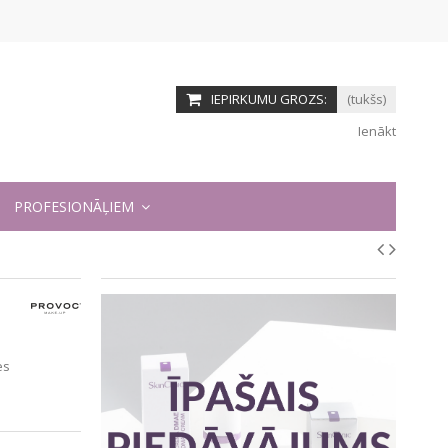
IEPIRKUMU GROZS:
(tukšs)
Ienākt
PROFESIONĀĻIEM
es